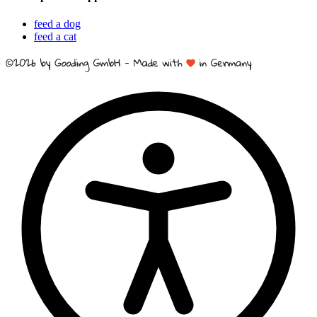
feed a dog
feed a cat