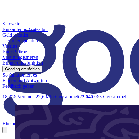
Startseite
Einkaufen & Gutes tun
Geld spenden
Tierfutter spenden
Vereine
Euer Beitrag
Verein registrieren
Erinnerungsfunktion
Gooding empfehlen
So funktioniert es
Fragen und Antworten
Feedback geben
18.356 Vereine |
22,6 Mio € gesammelt
22.640.063 € gesammelt
Einkaufen & Gutes tun
Geld spenden
Tierfutter spenden
Vereine
Euer B