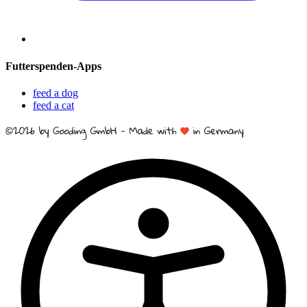
Futterspenden-Apps
feed a dog
feed a cat