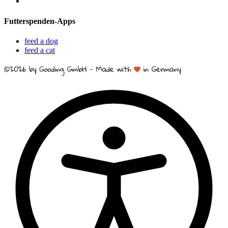
Futterspenden-Apps
feed a dog
feed a cat