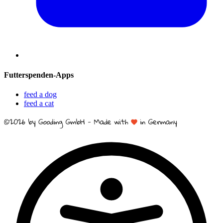
Futterspenden-Apps
feed a dog
feed a cat