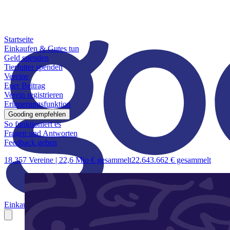
Startseite
Einkaufen & Gutes tun
Geld spenden
Tierfutter spenden
Vereine
Euer Beitrag
Verein registrieren
Erinnerungsfunktion
Gooding empfehlen
So funktioniert es
Fragen und Antworten
Feedback geben
18.357 Vereine |
22,6 Mio € gesammelt
22.643.662 € gesammelt
Einkaufen & Gutes tun
Geld spenden
Tierfutter spenden
Vereine
Euer B