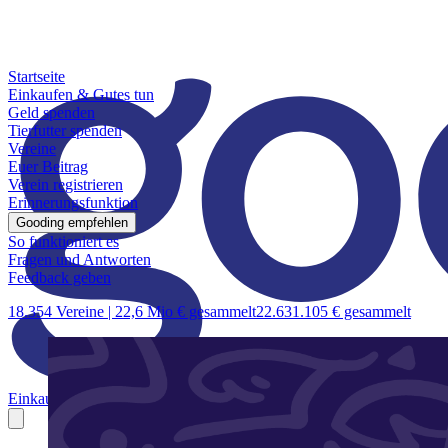
Startseite
Einkaufen & Gutes tun
Geld spenden
Tierfutter spenden
Vereine
Euer Beitrag
Verein registrieren
Erinnerungsfunktion
Gooding empfehlen
So funktioniert es
Fragen und Antworten
Feedback geben
18.354 Vereine |
22,6 Mio € gesammelt
22.631.105 € gesammelt
Einkaufen & Gutes tun
Geld spenden
Tierfutter spenden
Vereine
Euer B