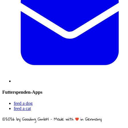
Futterspenden-Apps
feed a dog
feed a cat