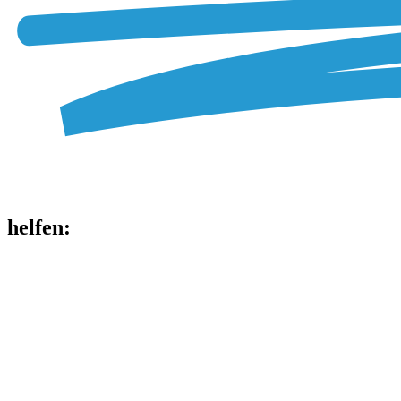
helfen
: