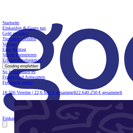
Startseite
Einkaufen & Gutes tun
Geld spenden
Tierfutter spenden
Vereine
Euer Beitrag
Verein registrieren
Erinnerungsfunktion
Gooding empfehlen
So funktioniert es
Fragen und Antworten
Feedback geben
18.356 Vereine |
22,6 Mio € gesammelt
22.640.250 € gesammelt
Einkaufen & Gutes tun
Geld spenden
Tierfutter spenden
Vereine
Euer B