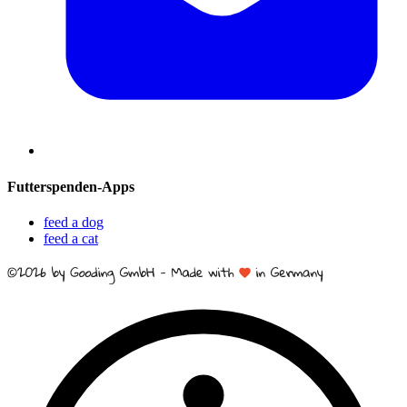
Futterspenden-Apps
feed a dog
feed a cat