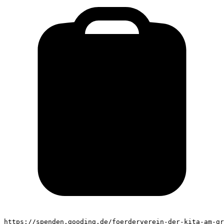
https://spenden.gooding.de/foerderverein-der-kita-am-gr