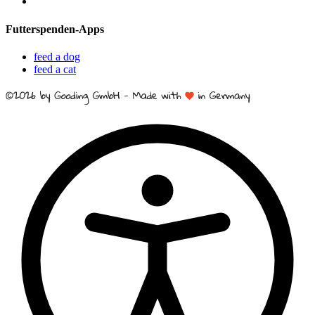
Futterspenden-Apps
feed a dog
feed a cat