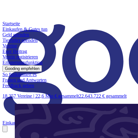
Startseite
Einkaufen & Gutes tun
Geld spenden
Tierfutter spenden
Vereine
Euer Beitrag
Verein registrieren
Erinnerungsfunktion
Gooding empfehlen
So funktioniert es
Fragen und Antworten
Feedback geben
18.357 Vereine |
22,6 Mio € gesammelt
22.643.722 € gesammelt
Einkaufen & Gutes tun
Geld spenden
Tierfutter spenden
Vereine
Euer B