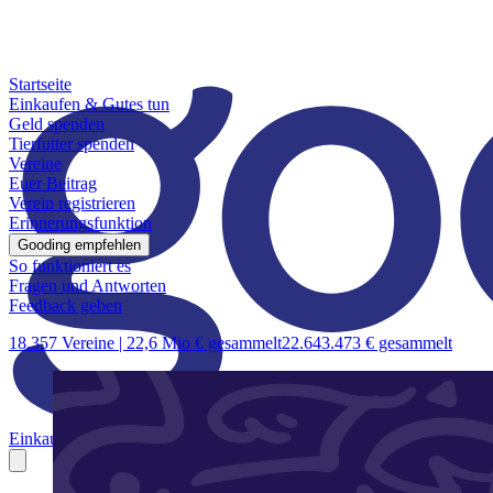
Startseite
Einkaufen & Gutes tun
Geld spenden
Tierfutter spenden
Vereine
Euer Beitrag
Verein registrieren
Erinnerungsfunktion
Gooding empfehlen
So funktioniert es
Fragen und Antworten
Feedback geben
18.357 Vereine |
22,6 Mio € gesammelt
22.643.473 € gesammelt
Einkaufen & Gutes tun
Geld spenden
Tierfutter spenden
Vereine
Euer B