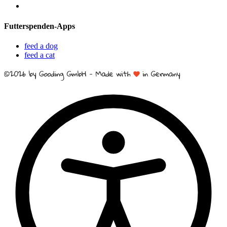
Futterspenden-Apps
feed a dog
feed a cat