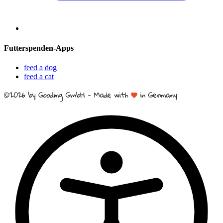
Futterspenden-Apps
feed a dog
feed a cat