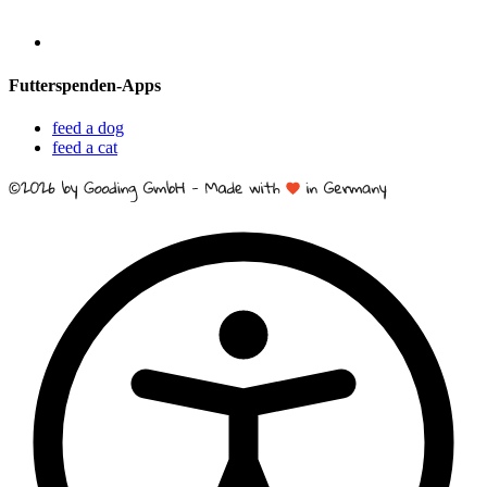
Futterspenden-Apps
feed a dog
feed a cat