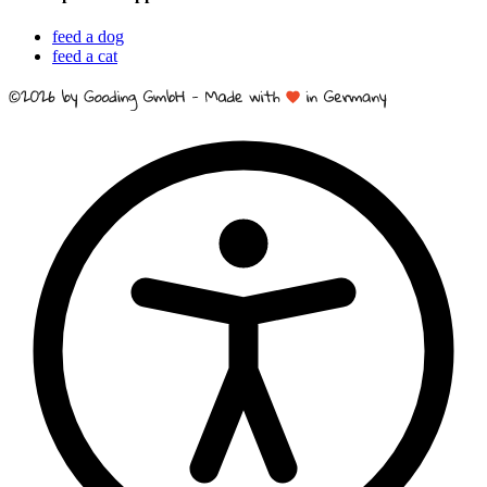
feed a dog
feed a cat