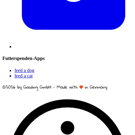
Futterspenden-Apps
feed a dog
feed a cat