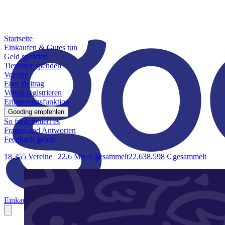
Startseite
Einkaufen & Gutes tun
Geld spenden
Tierfutter spenden
Vereine
Euer Beitrag
Verein registrieren
Erinnerungsfunktion
Gooding empfehlen
So funktioniert es
Fragen und Antworten
Feedback geben
18.355 Vereine |
22,6 Mio € gesammelt
22.638.598 € gesammelt
Einkaufen & Gutes tun
Geld spenden
Tierfutter spenden
Vereine
Euer B