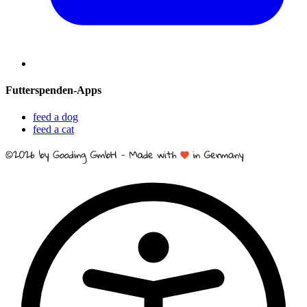
Futterspenden-Apps
feed a dog
feed a cat