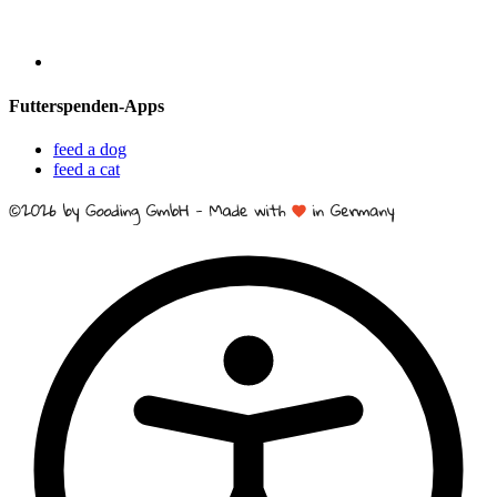
Futterspenden-Apps
feed a dog
feed a cat