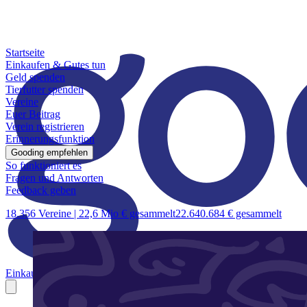
Startseite
Einkaufen & Gutes tun
Geld spenden
Tierfutter spenden
Vereine
Euer Beitrag
Verein registrieren
Erinnerungsfunktion
Gooding empfehlen
So funktioniert es
Fragen und Antworten
Feedback geben
18.356 Vereine |
22,6 Mio € gesammelt
22.640.684 € gesammelt
Einkaufen & Gutes tun
Geld spenden
Tierfutter spenden
Vereine
Euer B