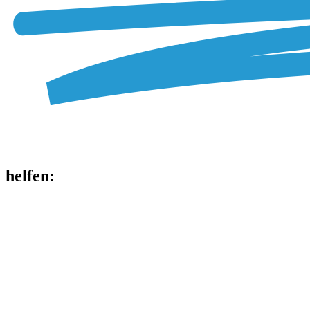
helfen
: