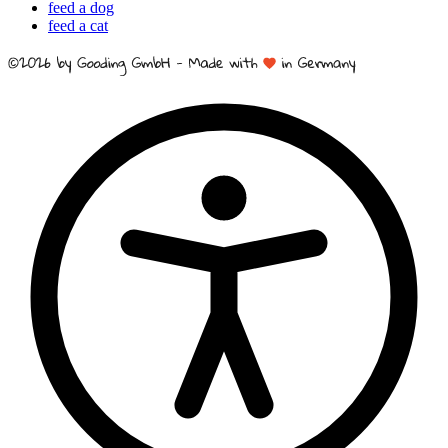
feed a dog
feed a cat