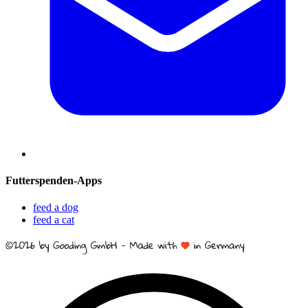
Futterspenden-Apps
feed a dog
feed a cat