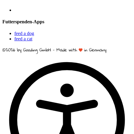
Futterspenden-Apps
feed a dog
feed a cat