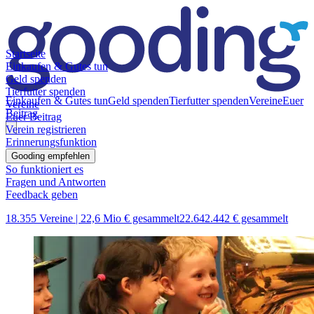
Startseite
Einkaufen & Gutes tun
Geld spenden
Tierfutter spenden
Einkaufen & Gutes tun
Geld spenden
Tierfutter spenden
Vereine
Euer
Vereine
Beitrag
Euer Beitrag
Verein registrieren
Erinnerungsfunktion
Gooding empfehlen
So funktioniert es
Fragen und Antworten
Feedback geben
18.355 Vereine |
22,6 Mio € gesammelt
22.642.442 € gesammelt