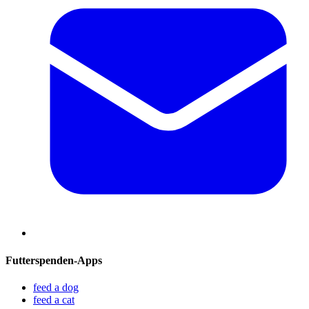
Futterspenden-Apps
feed a dog
feed a cat