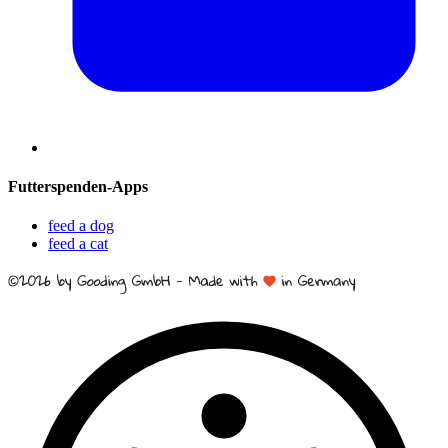
Futterspenden-Apps
feed a dog
feed a cat