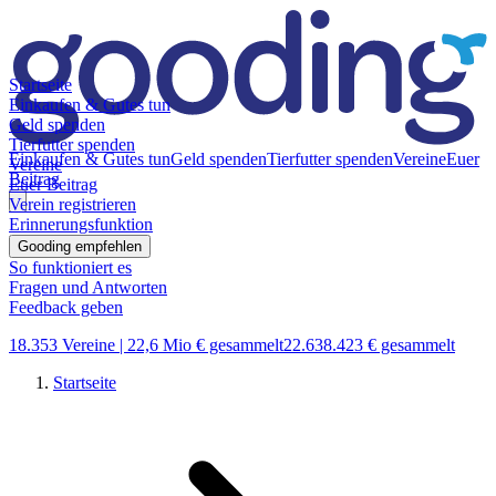
Startseite
Einkaufen & Gutes tun
Geld spenden
Tierfutter spenden
Einkaufen & Gutes tun
Geld spenden
Tierfutter spenden
Vereine
Euer
Vereine
Beitrag
Euer Beitrag
Verein registrieren
Erinnerungsfunktion
Gooding empfehlen
So funktioniert es
Fragen und Antworten
Feedback geben
18.353 Vereine |
22,6 Mio € gesammelt
22.638.423 € gesammelt
Startseite