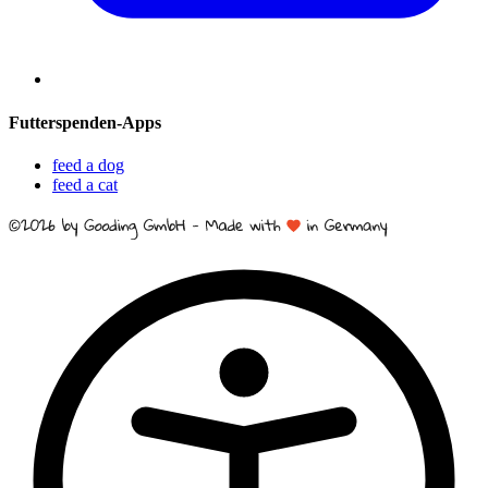
Futterspenden-Apps
feed a dog
feed a cat