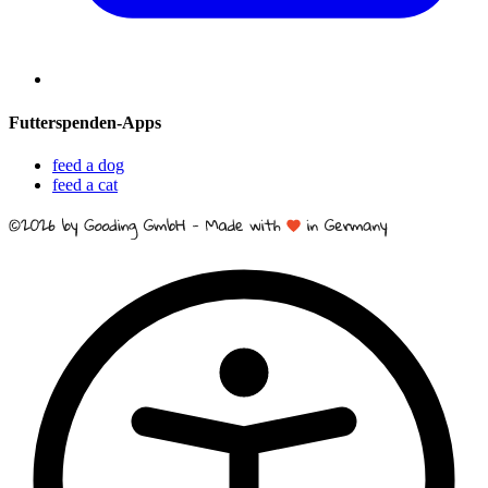
Futterspenden-Apps
feed a dog
feed a cat