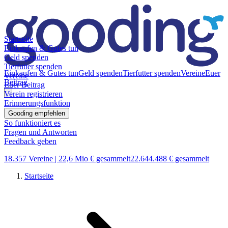
Startseite
Einkaufen & Gutes tun
Geld spenden
Tierfutter spenden
Einkaufen & Gutes tun
Geld spenden
Tierfutter spenden
Vereine
Euer
Vereine
Beitrag
Euer Beitrag
Verein registrieren
Erinnerungsfunktion
Gooding empfehlen
So funktioniert es
Fragen und Antworten
Feedback geben
18.357 Vereine |
22,6 Mio € gesammelt
22.644.488 € gesammelt
Startseite