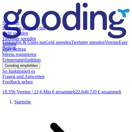
Startseite
Einkaufen & Gutes tun
Geld spenden
Tierfutter spenden
Einkaufen & Gutes tun
Geld spenden
Tierfutter spenden
Vereine
Euer
Vereine
Beitrag
Euer Beitrag
Verein registrieren
Erinnerungsfunktion
Gooding empfehlen
So funktioniert es
Fragen und Antworten
Feedback geben
18.356 Vereine |
22,6 Mio € gesammelt
22.640.720 € gesammelt
Startseite