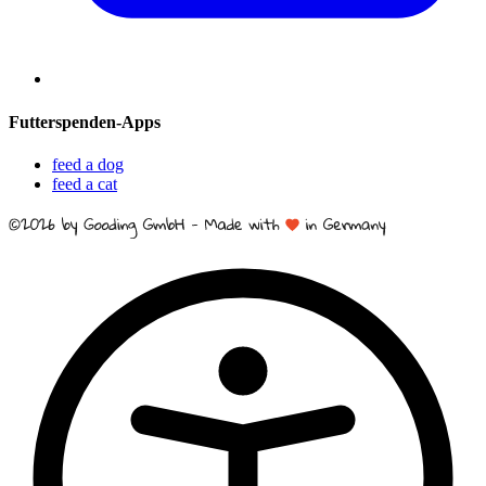
Futterspenden-Apps
feed a dog
feed a cat