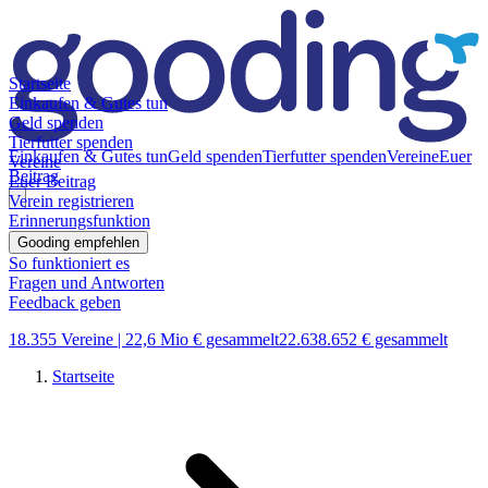
Startseite
Einkaufen & Gutes tun
Geld spenden
Tierfutter spenden
Einkaufen & Gutes tun
Geld spenden
Tierfutter spenden
Vereine
Euer
Vereine
Beitrag
Euer Beitrag
Verein registrieren
Erinnerungsfunktion
Gooding empfehlen
So funktioniert es
Fragen und Antworten
Feedback geben
18.355 Vereine |
22,6 Mio € gesammelt
22.638.652 € gesammelt
Startseite