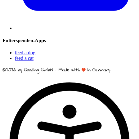
Futterspenden-Apps
feed a dog
feed a cat