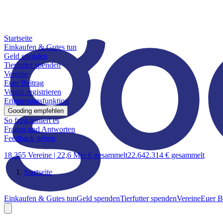
Startseite
Einkaufen & Gutes tun
Geld spenden
Tierfutter spenden
Vereine
Euer Beitrag
Verein registrieren
Erinnerungsfunktion
Gooding empfehlen
So funktioniert es
Fragen und Antworten
Feedback geben
18.355 Vereine |
22,6 Mio € gesammelt
22.642.314 € gesammelt
Startseite
Einkaufen & Gutes tun
Geld spenden
Tierfutter spenden
Vereine
Euer B