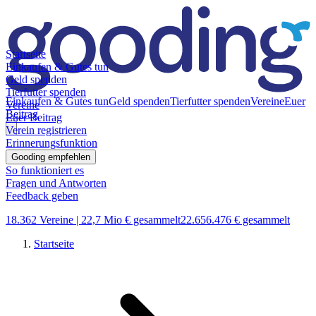
Startseite
Einkaufen & Gutes tun
Geld spenden
Tierfutter spenden
Einkaufen & Gutes tun
Geld spenden
Tierfutter spenden
Vereine
Euer
Vereine
Beitrag
Euer Beitrag
Verein registrieren
Erinnerungsfunktion
Gooding empfehlen
So funktioniert es
Fragen und Antworten
Feedback geben
18.362 Vereine |
22,7 Mio € gesammelt
22.656.476 € gesammelt
Startseite