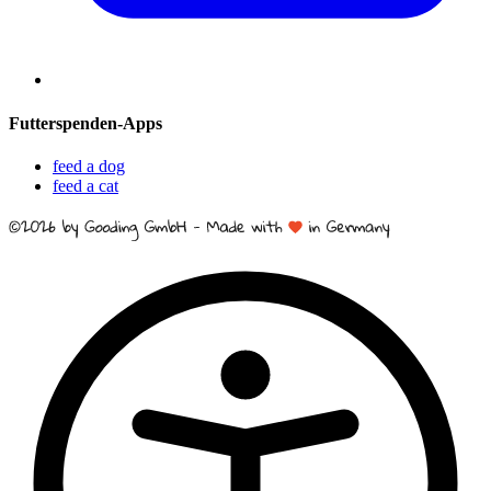
Futterspenden-Apps
feed a dog
feed a cat