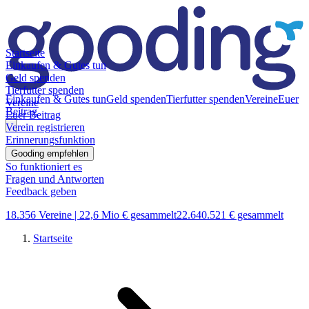
Startseite
Einkaufen & Gutes tun
Geld spenden
Tierfutter spenden
Einkaufen & Gutes tun
Geld spenden
Tierfutter spenden
Vereine
Euer
Vereine
Beitrag
Euer Beitrag
Verein registrieren
Erinnerungsfunktion
Gooding empfehlen
So funktioniert es
Fragen und Antworten
Feedback geben
18.356 Vereine |
22,6 Mio € gesammelt
22.640.521 € gesammelt
Startseite