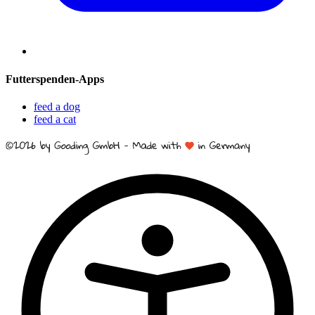
Futterspenden-Apps
feed a dog
feed a cat