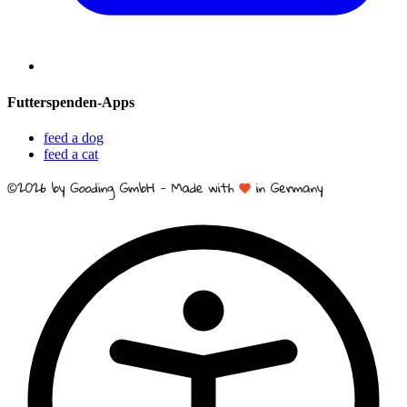
Futterspenden-Apps
feed a dog
feed a cat