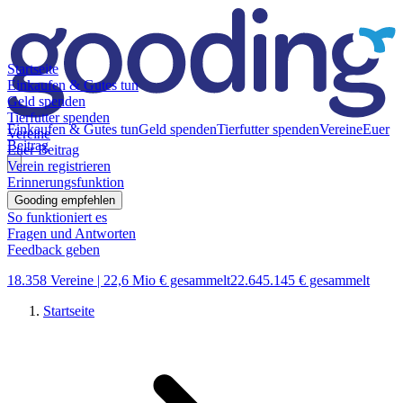
Startseite
Einkaufen & Gutes tun
Geld spenden
Tierfutter spenden
Einkaufen & Gutes tun
Geld spenden
Tierfutter spenden
Vereine
Euer
Vereine
Beitrag
Euer Beitrag
Verein registrieren
Erinnerungsfunktion
Gooding empfehlen
So funktioniert es
Fragen und Antworten
Feedback geben
18.358 Vereine |
22,6 Mio € gesammelt
22.645.145 € gesammelt
Startseite