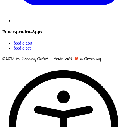
Futterspenden-Apps
feed a dog
feed a cat