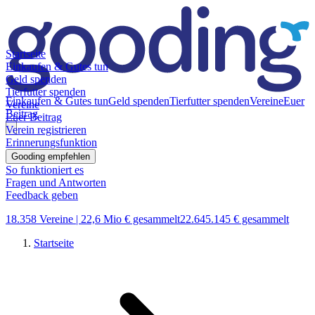
Startseite
Einkaufen & Gutes tun
Geld spenden
Tierfutter spenden
Einkaufen & Gutes tun
Geld spenden
Tierfutter spenden
Vereine
Euer
Vereine
Beitrag
Euer Beitrag
Verein registrieren
Erinnerungsfunktion
Gooding empfehlen
So funktioniert es
Fragen und Antworten
Feedback geben
18.358 Vereine |
22,6 Mio € gesammelt
22.645.145 € gesammelt
Startseite