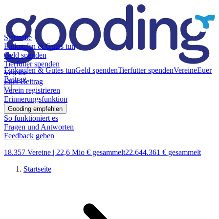
Startseite
Einkaufen & Gutes tun
Geld spenden
Tierfutter spenden
Einkaufen & Gutes tun
Geld spenden
Tierfutter spenden
Vereine
Euer
Vereine
Beitrag
Euer Beitrag
Verein registrieren
Erinnerungsfunktion
Gooding empfehlen
So funktioniert es
Fragen und Antworten
Feedback geben
18.357 Vereine |
22,6 Mio € gesammelt
22.644.361 € gesammelt
Startseite