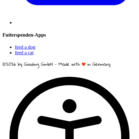
Futterspenden-Apps
feed a dog
feed a cat