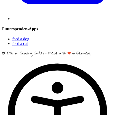
Futterspenden-Apps
feed a dog
feed a cat