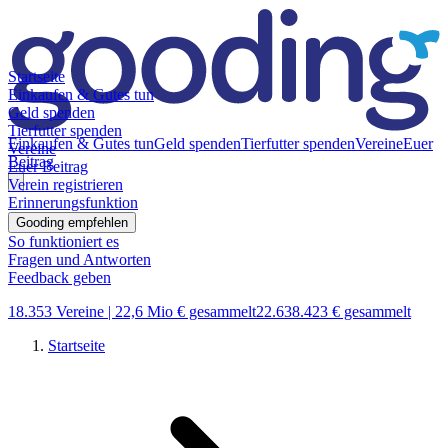
Startseite
Einkaufen & Gutes tun
Geld spenden
Tierfutter spenden
Einkaufen & Gutes tun
Geld spenden
Tierfutter spenden
Vereine
Euer
Vereine
Beitrag
Euer Beitrag
Verein registrieren
Erinnerungsfunktion
Gooding empfehlen
So funktioniert es
Fragen und Antworten
Feedback geben
18.353 Vereine |
22,6 Mio € gesammelt
22.638.423 € gesammelt
Startseite