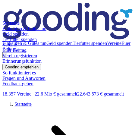
Startseite
Einkaufen & Gutes tun
Geld spenden
Tierfutter spenden
Einkaufen & Gutes tun
Geld spenden
Tierfutter spenden
Vereine
Euer
Vereine
Beitrag
Euer Beitrag
Verein registrieren
Erinnerungsfunktion
Gooding empfehlen
So funktioniert es
Fragen und Antworten
Feedback geben
18.357 Vereine |
22,6 Mio € gesammelt
22.643.573 € gesammelt
Startseite