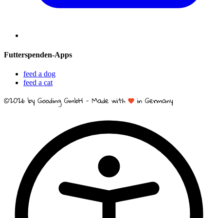
Futterspenden-Apps
feed a dog
feed a cat