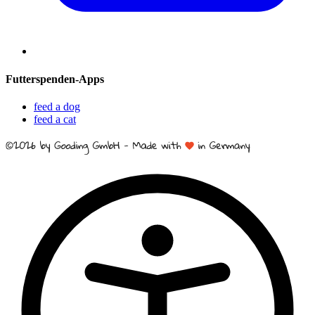
Futterspenden-Apps
feed a dog
feed a cat