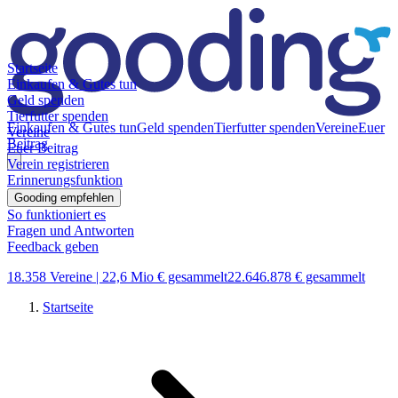
Startseite
Einkaufen & Gutes tun
Geld spenden
Tierfutter spenden
Einkaufen & Gutes tun
Geld spenden
Tierfutter spenden
Vereine
Euer
Vereine
Beitrag
Euer Beitrag
Verein registrieren
Erinnerungsfunktion
Gooding empfehlen
So funktioniert es
Fragen und Antworten
Feedback geben
18.358 Vereine |
22,6 Mio € gesammelt
22.646.878 € gesammelt
Startseite