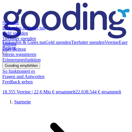
Startseite
Einkaufen & Gutes tun
Geld spenden
Tierfutter spenden
Einkaufen & Gutes tun
Geld spenden
Tierfutter spenden
Vereine
Euer
Vereine
Beitrag
Euer Beitrag
Verein registrieren
Erinnerungsfunktion
Gooding empfehlen
So funktioniert es
Fragen und Antworten
Feedback geben
18.355 Vereine |
22,6 Mio € gesammelt
22.638.544 € gesammelt
Startseite