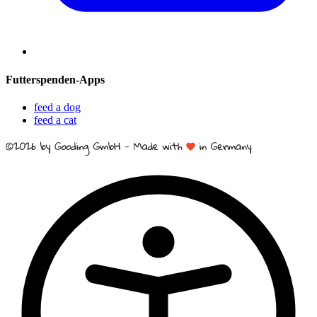
Futterspenden-Apps
feed a dog
feed a cat