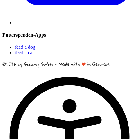
Futterspenden-Apps
feed a dog
feed a cat