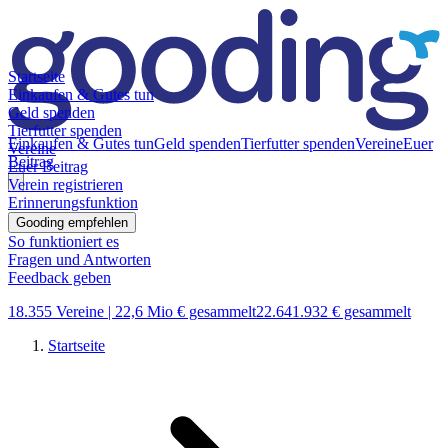
Startseite
Einkaufen & Gutes tun
Geld spenden
Tierfutter spenden
Einkaufen & Gutes tun
Geld spenden
Tierfutter spenden
Vereine
Euer
Vereine
Beitrag
Euer Beitrag
Verein registrieren
Erinnerungsfunktion
Gooding empfehlen
So funktioniert es
Fragen und Antworten
Feedback geben
18.355 Vereine |
22,6 Mio € gesammelt
22.641.932 € gesammelt
Startseite