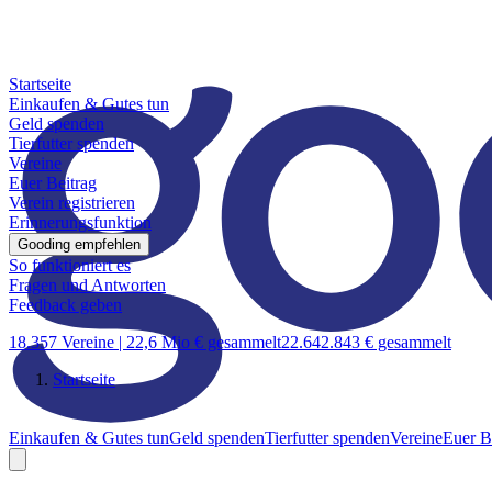
Startseite
Einkaufen & Gutes tun
Geld spenden
Tierfutter spenden
Vereine
Euer Beitrag
Verein registrieren
Erinnerungsfunktion
Gooding empfehlen
So funktioniert es
Fragen und Antworten
Feedback geben
18.357 Vereine |
22,6 Mio € gesammelt
22.642.843 € gesammelt
Startseite
Einkaufen & Gutes tun
Geld spenden
Tierfutter spenden
Vereine
Euer B