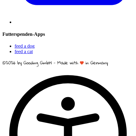
Futterspenden-Apps
feed a dog
feed a cat