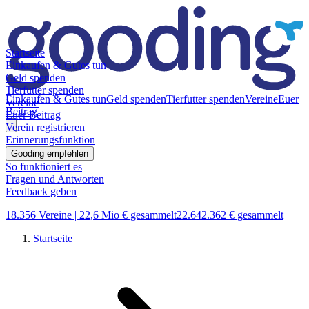
Startseite
Einkaufen & Gutes tun
Geld spenden
Tierfutter spenden
Einkaufen & Gutes tun
Geld spenden
Tierfutter spenden
Vereine
Euer
Vereine
Beitrag
Euer Beitrag
Verein registrieren
Erinnerungsfunktion
Gooding empfehlen
So funktioniert es
Fragen und Antworten
Feedback geben
18.356 Vereine |
22,6 Mio € gesammelt
22.642.362 € gesammelt
Startseite