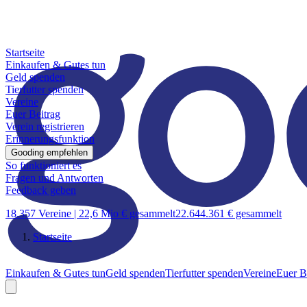
Startseite
Einkaufen & Gutes tun
Geld spenden
Tierfutter spenden
Vereine
Euer Beitrag
Verein registrieren
Erinnerungsfunktion
Gooding empfehlen
So funktioniert es
Fragen und Antworten
Feedback geben
18.357 Vereine |
22,6 Mio € gesammelt
22.644.361 € gesammelt
Startseite
Einkaufen & Gutes tun
Geld spenden
Tierfutter spenden
Vereine
Euer B