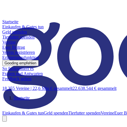
Startseite
Einkaufen & Gutes tun
Geld spenden
Tierfutter spenden
Vereine
Euer Beitrag
Verein registrieren
Erinnerungsfunktion
Gooding empfehlen
So funktioniert es
Fragen und Antworten
Feedback geben
18.355 Vereine |
22,6 Mio € gesammelt
22.638.544 € gesammelt
Startseite
Einkaufen & Gutes tun
Geld spenden
Tierfutter spenden
Vereine
Euer B