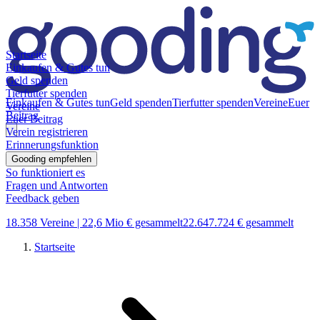
Startseite
Einkaufen & Gutes tun
Geld spenden
Tierfutter spenden
Einkaufen & Gutes tun
Geld spenden
Tierfutter spenden
Vereine
Euer
Vereine
Beitrag
Euer Beitrag
Verein registrieren
Erinnerungsfunktion
Gooding empfehlen
So funktioniert es
Fragen und Antworten
Feedback geben
18.358 Vereine |
22,6 Mio € gesammelt
22.647.724 € gesammelt
Startseite