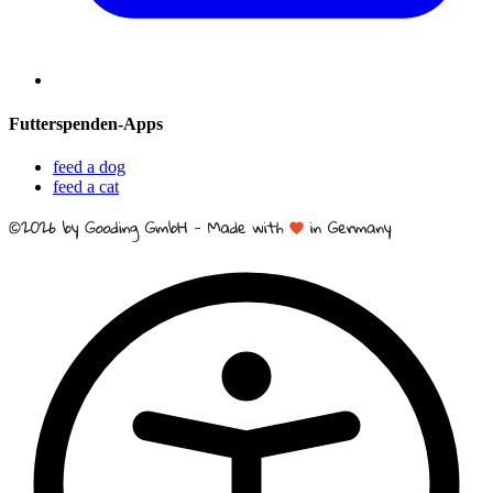
Futterspenden-Apps
feed a dog
feed a cat