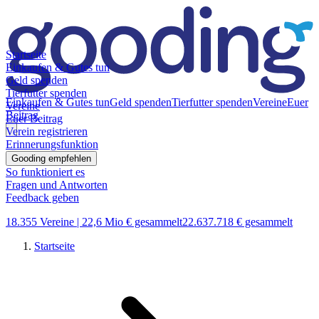
Startseite
Einkaufen & Gutes tun
Geld spenden
Tierfutter spenden
Einkaufen & Gutes tun
Geld spenden
Tierfutter spenden
Vereine
Euer
Vereine
Beitrag
Euer Beitrag
Verein registrieren
Erinnerungsfunktion
Gooding empfehlen
So funktioniert es
Fragen und Antworten
Feedback geben
18.355 Vereine |
22,6 Mio € gesammelt
22.637.718 € gesammelt
Startseite