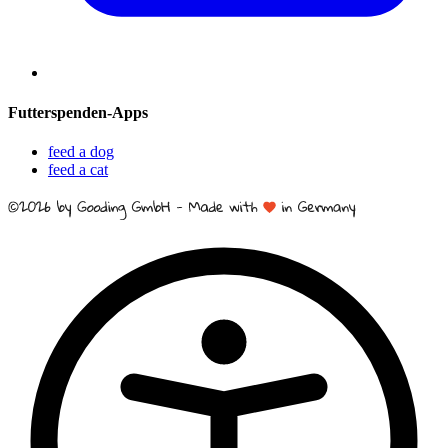
Futterspenden-Apps
feed a dog
feed a cat