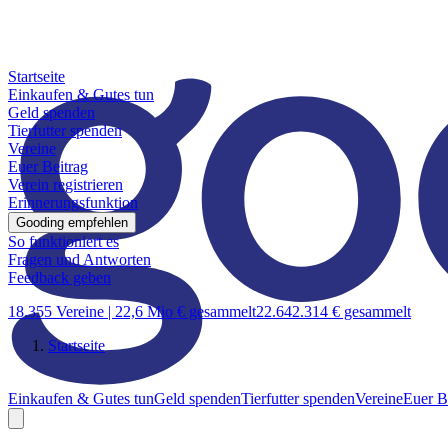
Startseite
Einkaufen & Gutes tun
Geld spenden
Tierfutter spenden
Vereine
Euer Beitrag
Verein registrieren
Erinnerungsfunktion
Gooding empfehlen
So funktioniert es
Fragen und Antworten
Feedback geben
18.355 Vereine |
22,6 Mio € gesammelt
22.642.314 € gesammelt
Startseite
Einkaufen & Gutes tun
Geld spenden
Tierfutter spenden
Vereine
Euer B