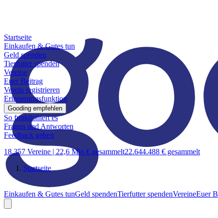
Startseite
Einkaufen & Gutes tun
Geld spenden
Tierfutter spenden
Vereine
Euer Beitrag
Verein registrieren
Erinnerungsfunktion
Gooding empfehlen
So funktioniert es
Fragen und Antworten
Feedback geben
18.357 Vereine |
22,6 Mio € gesammelt
22.644.488 € gesammelt
Startseite
Einkaufen & Gutes tun
Geld spenden
Tierfutter spenden
Vereine
Euer B